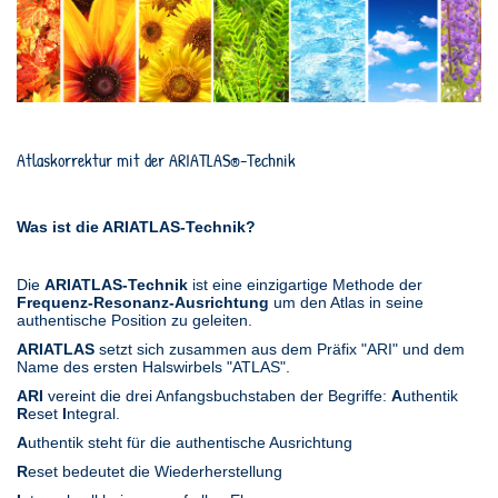
Atlaskorrektur mit der ARIATLAS
-Technik
®
Was ist die ARIATLAS-Technik?
Die
ARIATLAS-Technik
ist eine einzigartige Methode der
Frequenz-Resonanz-Ausrichtung
um den Atlas in seine
authentische Position zu geleiten.
ARIATLAS
setzt sich zusammen aus dem Präfix "ARI" und dem
Name des ersten Halswirbels "ATLAS".
ARI
vereint die drei Anfangsbuchstaben der Begriffe:
A
uthentik
R
eset
I
ntegral.
A
uthentik steht für die authentische Ausrichtung
R
eset bedeutet die Wiederherstellung