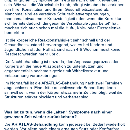
ursprünglichen Symptome dann etwas nach unten „gewandert“
sein. Wie weit die Wirbelsäule hinab, hängt wie oben beschrieben
von Ihrer Konstitution und Ihrem Gesundheitszustand ab.
Manchmal sind es verstärke Schulterblattverspannungen,
manchmal etwas mehr Kreuzsteifigkeit oder, wenn die Korrektur
sich bereits dadurch die gesamte Wirbelsäule „gearbeitet“ hat,
machen sich auch schon mal die Hüft-, Knie- oder Fussgelenke
bemerkbar.
Ist die körperliche Reaktionsfähigkeit sehr schnell und der
Gesundheitszustand hervorragend, wie es bei Kindern und
Jugendlichen oft der Fall ist, sind nach 4-6 Wochen meist keine
Restbeschwerden mehr übrig.
Die Nachbehandlung ist dazu da, den Anpassungsprozess des
Körpers an die neue Atlasposition zu unterstützen und
gegebenenfalls nochmals gezielt mit Wirbelkorrektur und
Entspannung voranzubringen.
Im Normalfall ist die ARIATLAS-Behandlung nach zwei Terminen
abgeschlossen. Eine dritte anschliessende Behandlung kann
sinnvoll sein, wenn der Körper etwas mehr Zeit benötigt, weil die
Strukturen stärker blockiert und verhärtet sind.
Was ist zu tun, wenn die „alten“ Symptome nach einer
gewissen Zeit wieder zurückkehren?
Die
ARIATLAS-Behandlung
kann jederzeit bei Bedarf wiederholt
werden. Vor allem nach einem erneuten Sturz oder Kopfaufprall