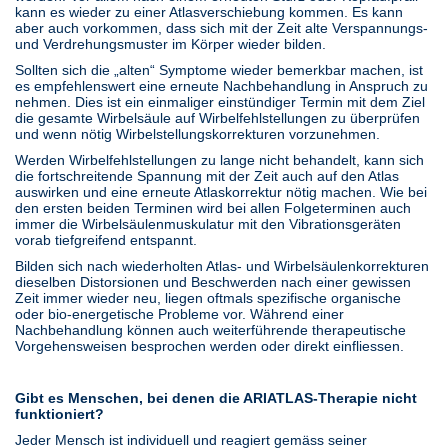
kann es wieder zu einer Atlasverschiebung kommen. Es kann
aber auch vorkommen, dass sich mit der Zeit alte Verspannungs-
und Verdrehungsmuster im Körper wieder bilden.
Sollten sich die „alten“ Symptome wieder bemerkbar machen, ist
es empfehlenswert eine erneute Nachbehandlung in Anspruch zu
nehmen. Dies ist ein einmaliger einstündiger Termin mit dem Ziel
die gesamte Wirbelsäule auf Wirbelfehlstellungen zu überprüfen
und wenn nötig Wirbelstellungskorrekturen vorzunehmen.
Werden Wirbelfehlstellungen zu lange nicht behandelt, kann sich
die fortschreitende Spannung mit der Zeit auch auf den Atlas
auswirken und eine erneute Atlaskorrektur nötig machen. Wie bei
den ersten beiden Terminen wird bei allen Folgeterminen auch
immer die Wirbelsäulenmuskulatur mit den Vibrationsgeräten
vorab tiefgreifend entspannt.
Bilden sich nach wiederholten Atlas- und Wirbelsäulenkorrekturen
dieselben Distorsionen und Beschwerden nach einer gewissen
Zeit immer wieder neu, liegen oftmals spezifische organische
oder bio-energetische Probleme vor. Während einer
Nachbehandlung können auch weiterführende therapeutische
Vorgehensweisen besprochen werden oder direkt einfliessen.
Gibt es Menschen, bei denen die ARIATLAS-Therapie nicht
funktioniert?
Jeder Mensch ist individuell und reagiert gemäss seiner