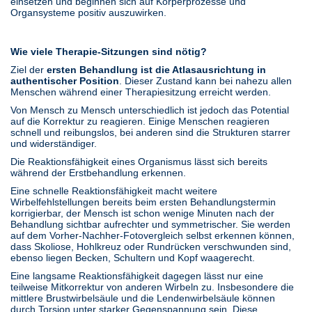
einsetzen und beginnen sich auf Körperprozesse und
Organsysteme positiv auszuwirken.
Wie viele Therapie-Sitzungen sind nötig?
Ziel der
ersten Behandlung ist die Atlasausrichtung in
authentischer Position
. Dieser Zustand kann bei nahezu allen
Menschen während einer Therapiesitzung erreicht werden.
Von Mensch zu Mensch unterschiedlich ist jedoch das Potential
auf die Korrektur zu reagieren. Einige Menschen reagieren
schnell und reibungslos, bei anderen sind die Strukturen starrer
und widerständiger.
Die Reaktionsfähigkeit eines Organismus lässt sich bereits
während der Erstbehandlung erkennen.
Eine schnelle Reaktionsfähigkeit macht weitere
Wirbelfehlstellungen bereits beim ersten Behandlungstermin
korrigierbar, der Mensch ist schon wenige Minuten nach der
Behandlung sichtbar aufrechter und symmetrischer. Sie werden
auf dem Vorher-Nachher-Fotovergleich selbst erkennen können,
dass Skoliose, Hohlkreuz oder Rundrücken verschwunden sind,
ebenso liegen Becken, Schultern und Kopf waagerecht.
Eine langsame Reaktionsfähigkeit dagegen lässt nur eine
teilweise Mitkorrektur von anderen Wirbeln zu. Insbesondere die
mittlere Brustwirbelsäule und die Lendenwirbelsäule können
durch Torsion unter starker Gegenspannung sein. Diese