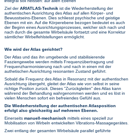
I
ntegral soll heissen: auf allen Ebenen
Ziel der
ARIATLAS-Technik
ist die Wiederherstellung der
authentischen Ausrichtung des Atlas auf allen Körper- und
Bewusstseins-Ebenen. Dies schliesst psychische und geistige
Ebenen mit ein. Auf die Körperebene bezogen bedeutet es auch
der Beginn eines Ausrichtungsprozesses, welcher sich nach und
nach durch die gesamte Wirbelsäule fortsetzt und eine Korrektur
sämtlicher Wirbelfehlstellungen ermöglicht.
Wie wird der Atlas gerichtet?
Der Atlas und das ihn umgebende und stabilisierende
Fasziengewebe werden mittels Frequenzübertragung und
Frequenzharmonisierung nach und nach in einen mit der
authetischen Ausrichtung resonanten Zustand geführt.
Sobald die Frequenz des Atlas in Resonanz mit der authentischen
Ausrichtung übergeht, gleitet der Atlas wie von selbst in seine
richtige Position zurück. Dieses "Zurückgleiten" des Atlas kann
während der Behandlung wahrgenommen werden und es löst in
vielen Menschen sofort ein befreiendes Gefühl aus.
Die Wiederherstellung der authentischen Atlasposition
erfolgt also gleichzeitig auf mehreren Ebenen.
Einerseits
manuell-mechanisch
mittels eines speziell zur
Mobilisation von Wirbeln entwickelten Vibrations-Massagegerätes.
Zwei entlang der gesamten Wirbelsäule parallel geführte