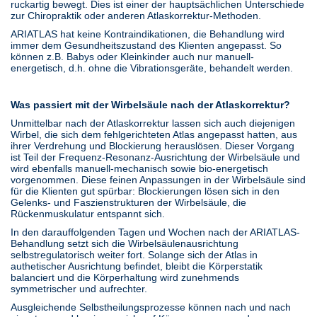
ruckartig bewegt. Dies ist einer der hauptsächlichen Unterschiede
zur Chiropraktik oder anderen Atlaskorrektur-Methoden.
ARIATLAS hat keine Kontraindikationen, die Behandlung wird
immer dem Gesundheitszustand des Klienten angepasst. So
können z.B. Babys oder Kleinkinder auch nur manuell-
energetisch, d.h. ohne die Vibrationsgeräte, behandelt werden.
Was passiert mit der Wirbelsäule nach der Atlaskorrektur?
Unmittelbar nach der Atlaskorrektur lassen sich auch diejenigen
Wirbel, die sich dem fehlgerichteten Atlas angepasst hatten, aus
ihrer Verdrehung und Blockierung herauslösen. Dieser Vorgang
ist Teil der Frequenz-Resonanz-Ausrichtung der Wirbelsäule und
wird ebenfalls manuell-mechanisch sowie bio-energetisch
vorgenommen. Diese feinen Anpassungen in der Wirbelsäule sind
für die Klienten gut spürbar: Blockierungen lösen sich in den
Gelenks- und Faszienstrukturen der Wirbelsäule, die
Rückenmuskulatur entspannt sich.
In den darauffolgenden Tagen und Wochen nach der ARIATLAS-
Behandlung setzt sich die Wirbelsäulenausrichtung
selbstregulatorisch weiter fort. Solange sich der Atlas in
authetischer Ausrichtung befindet, bleibt die Körperstatik
balanciert und die Körperhaltung wird zunehmends
symmetrischer und aufrechter.
Ausgleichende Selbstheilungsprozesse können nach und nach