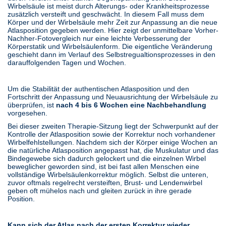
Wirbelsäule ist meist durch Alterungs- oder Krankheitsprozesse
zusätzlich versteift und geschwächt. In diesem Fall muss dem
Körper und der Wirbelsäule mehr Zeit zur Anpassung an die neue
Atlasposition gegeben werden. Hier zeigt der unmittelbare Vorher-
Nachher-Fotovergleich nur eine leichte Verbesserung der
Körperstatik und Wirbelsäulenform. Die eigentliche Veränderung
geschieht dann im Verlauf des Selbstregualtionsprozesses in den
darauffolgenden Tagen und Wochen.
Um die Stabilität der authentischen Atlasposition und den
Fortschritt der Anpassung und Neuausrichtung der Wirbelsäule zu
überprüfen, ist
nach 4 bis 6 Wochen eine Nachbehandlung
vorgesehen.
Bei dieser zweiten Therapie-Sitzung liegt der Schwerpunkt auf der
Kontrolle der Atlasposition sowie der Korrektur noch vorhandener
Wirbelfehlstellungen. Nachdem sich der Körper einige Wochen an
die natürliche Atlasposition angepasst hat, die Muskulatur und das
Bindegewebe sich dadurch gelockert und die einzelnen Wirbel
beweglicher geworden sind, ist bei fast allen Menschen eine
vollständige Wirbelsäulenkorrektur möglich. Selbst die unteren,
zuvor oftmals regelrecht versteiften, Brust- und Lendenwirbel
geben oft mühelos nach und gleiten zurück in ihre gerade
Position.
Kann sich der Atlas nach der ersten Korrektur wieder