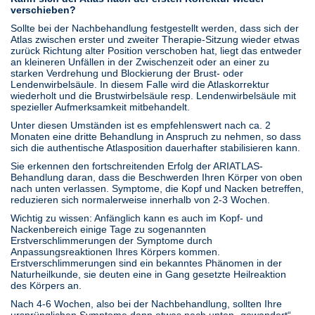
verschieben?
Sollte bei der Nachbehandlung festgestellt werden, dass sich der
Atlas zwischen erster und zweiter Therapie-Sitzung wieder etwas
zurück Richtung alter Position verschoben hat, liegt das entweder
an kleineren Unfällen in der Zwischenzeit oder an einer zu
starken Verdrehung und Blockierung der Brust- oder
Lendenwirbelsäule. In diesem Falle wird die Atlaskorrektur
wiederholt und die Brustwirbelsäule resp. Lendenwirbelsäule mit
spezieller Aufmerksamkeit mitbehandelt.
Unter diesen Umständen ist es empfehlenswert nach ca. 2
Monaten eine dritte Behandlung in Anspruch zu nehmen, so dass
sich die authentische Atlasposition dauerhafter stabilisieren kann.
Sie erkennen den fortschreitenden Erfolg der ARIATLAS-
Behandlung daran, dass die Beschwerden Ihren Körper von oben
nach unten verlassen. Symptome, die Kopf und Nacken betreffen,
reduzieren sich normalerweise innerhalb von 2-3 Wochen.
Wichtig zu wissen: Anfänglich kann es auch im Kopf- und
Nackenbereich einige Tage zu sogenannten
Erstverschlimmerungen der Symptome durch
Anpassungsreaktionen Ihres Körpers kommen.
Erstverschlimmerungen sind ein bekanntes Phänomen in der
Naturheilkunde, sie deuten eine in Gang gesetzte Heilreaktion
des Körpers an.
Nach 4-6 Wochen, also bei der Nachbehandlung, sollten Ihre